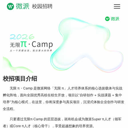
校园招聘
校招项目介绍
无限 π・Camp 是微派网络「无限 π」人才培养体系的核心选拔载体与实战
孵化阵地，面向全国优秀高校在校生开放，项目以“自研创作 + 实战课题 + 集中
培养”为核心模式，在这里，你将深度参与真实项目，沉浸式体验企业创作与研发
全流程。
只要通过无限π·Camp 的层层选拔，就有机会成为微派Super π人才（领军
者）或Core π人才（核心骨干），享受超越想象的培养资源。